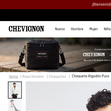
¡Bienvenid
Nuevo
Hombre
Mujer
Niño
TÉRMINOS
Hombre
ROPA
Ropa
Ropa
Género
Mujer
JEANS
Jeans
Lo más nuevo
Categorías
Mujer
ACCE
Acces
1
.
Chaqu
Ver todo
Polos
Jeans
Camisetas y Polos
Hombre
Super slim fit
High Rise
Chaquetas
Gorra
Corre
Hombre
2
.
Chaqu
Jeans
Chaquetas
Chaquetas
Mujer
Straight fit
Super High Rise
Polos
Corre
Media
3
.
Jean
Cuero
Cuero
Jeans
Niños
Slim fit
Special Fit
Camisas
Billet
Bolso
Chaquetas
Camisetas
Buzos
Relaxed fit
Low Rise
Camisetas
Bolsos
Pines 
4
.
Zapat
Chaqueta Algodón Puro
Ropa Hombre
Chaquetas
Camisetas
Camisas
Bermudas y Pantalonetas
Boy Fit
Jeans
Media
Lifest
5
.
Camis
Zapatos
Zapatos y Botas
Bóxer
6
.
Camis
Camisas
Buzos y Tejidos
Pines 
Buzos
Vestidos
Lifest
Pantalones
Pantalones