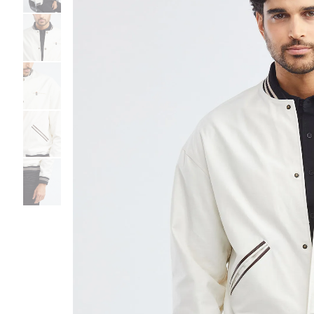
Bermudas
Faldas y Shorts
Swimwear