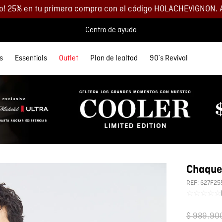
o! 25% en tu primera compra con el código HOLACHEVIGNON. 
Centro de ayuda
s
Essentials
Outlet
Plan de lealtad
90´s Revival
 MÁS BUSCADOS
SORIOS
orios
Descuentos
Denim
Lo más nuevo
Lo más nuevo
Polos
Chaquetas
Buzos
Accesorios
etas
Spring Summer
Spring Summer
s
as
35% DCTO
eta Cuero Hombre
Ver todo Hombre
Ver todo Mujer
as
s
40% DCTO
eras
s
60% DCTO
 y Morrales
y Parches
os
s
yle
as
Chaque
s
eta
y Parches
REF:
627F25
☆
☆
☆
☆
☆
yle
$
989
.
90