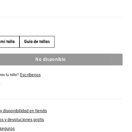
mi talla
Guía de tallas
No disponible
Escríbenos
as tu talla?
.
y disponibilidad en tienda
s y devoluciones gratis
seguros