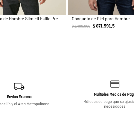
Camisa Polo de Hombre Slim Fit Estilo Preppy con Pato de Colores Bordado en Mezcla de Algodón
Chaqueta de Piel para Hombre
$ 871.591,5
$ 1.489.900
Múltiples Medios de Pa
Envíos Express
Métodos de pago que se ajusta
dellín y el Área Metropolitana.
necesidades