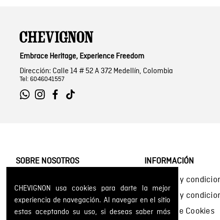
Embrace Heritage, Experience Freedom
Dirección: Calle 14 # 52 A 372 Medellín, Colombia
Tel: 6046041557
SOBRE NOSOTROS
INFORMACIÓN
Encuentra tu tienda
Términos y condicio
CHEVIGNON usa cookies para darte la mejor
Historia de la marca
Términos y condici
experiencia de navegación. Al navegar en el sitio
Mapa del sitio
Política de Cookies
estas aceptando su uso, si deseas saber más