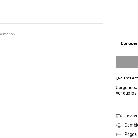
entarios…
Conocer 
¿No encuentr
Cargando..
Ver cuotas
Envíos 
Cambio
Pagos 