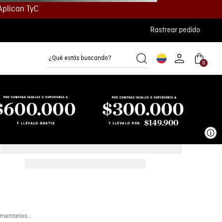
Aplican TyC
Rastrear pedido
¿Qué estás buscando?
0
Camisetas
Camisas
Polos
Ve
mentarios…