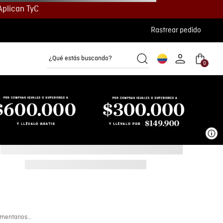
Aplican TyC
Rastrear pedido
¿Qué estás buscando?
0
Camisetas
Camisas
Polos
Ve
mentarios…