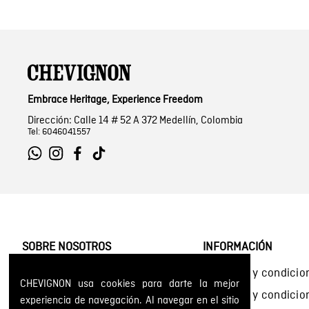
Embrace Heritage, Experience Freedom
Dirección: Calle 14 # 52 A 372 Medellín, Colombia
Tel: 6046041557
SOBRE NOSOTROS
INFORMACIÓN
Encuentra tu tienda
Términos y condicio
CHEVIGNON usa cookies para darte la mejor
Historia de la marca
Términos y condici
experiencia de navegación. Al navegar en el sitio