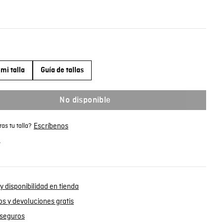
mi talla
Guía de tallas
No disponible
Escríbenos
as tu talla?
.
y disponibilidad en tienda
s y devoluciones gratis
seguros