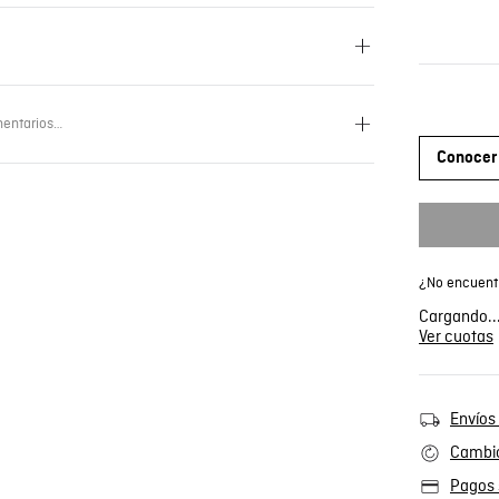
entarios…
Conocer 
¿No encuentr
Cargando..
Ver cuotas
Envíos 
Cambio
Pagos 