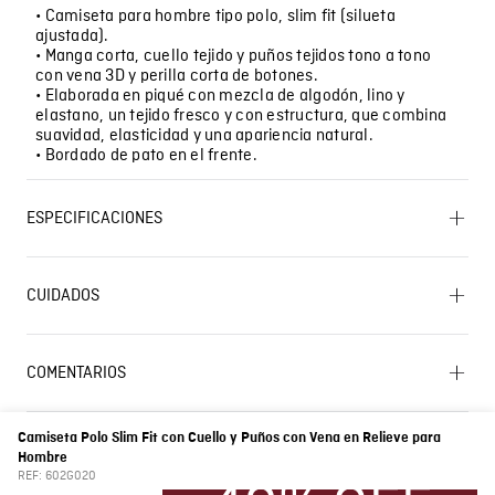
• Camiseta para hombre tipo polo, slim fit (silueta
ajustada).
• Manga corta, cuello tejido y puños tejidos tono a tono
con vena 3D y perilla corta de botones.
• Elaborada en piqué con mezcla de algodón, lino y
elastano, un tejido fresco y con estructura, que combina
suavidad, elasticidad y una apariencia natural.
• Bordado de pato en el frente.
ESPECIFICACIONES
OTROS: Lavar separadamente. SECADO: Secado en
tendedero a la sombra. OTROS: No remojar. OTROS:
CUIDADOS
Lavar por el revés. BLANQUEADO: No usar blanqueador.
LAVADO: Temperatura máxima de lavado 30 ºC.
Proceso muy moderado. SECADO: No secar en
Lavado SIC
máquina. CUIDADO TEXTIL PROFESIONAL: No limpieza
COMENTARIOS
en seco. OTROS: Planchar solo por el revés.
PLANCHADO: Planchar a una temperatura máxima de
Cargando el resumen…
la base de 110 ºC, sin vapor. Planchar con vapor puede
causar daño irreversible. OTROS: No retorcer ni
Camiseta Polo Slim Fit con Cuello y Puños con Vena en Relieve para
exprimir. OTROS: No planchar los accesorios.
Por favor, inicia sesión para escribir un comentario.
Hombre
REF:
602G020