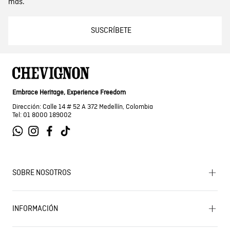
más.
SUSCRÍBETE
Embrace Heritage, Experience Freedom
Dirección: Calle 14 # 52 A 372 Medellín, Colombia
Tel: 01 8000 189002
SOBRE NOSOTROS
Encuentra tu tienda
INFORMACIÓN
Historia de la marca
Mapa del sitio
Términos y condiciones