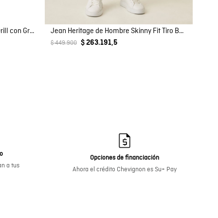
Gorra Unisex Trucker 5 Paneles Drill con Gráfico Bordado Detalle de Cordón en Mezcla de Algodón
Jean Heritage de Hombre Skinny Fit Tiro Bajo Lavado Oscuro en Mezcla de Algodón Rider
$ 263.191,5
$ 449.900
go
Opciones de financiación
n a tus
Ahora el crédito Chevignon es Su+ Pay