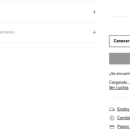
entarios…
Conocer 
¿No encuentr
Cargando..
Ver cuotas
Envíos 
Cambio
Pagos 