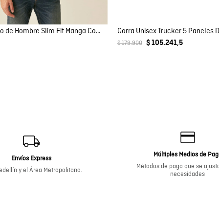
Camisa Polo de Hombre Slim Fit Manga Corta Perilla Tejida Escondida en Mezcla de Algodón y Viscosa
$ 105.241,5
$ 179.900
Múltiples Medios de Pa
Envíos Express
Métodos de pago que se ajusta
dellín y el Área Metropolitana.
necesidades