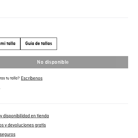
mi talla
Guía de tallas
No disponible
Escríbenos
as tu talla?
.
y disponibilidad en tienda
s y devoluciones gratis
seguros