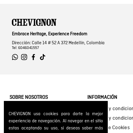
Embrace Heritage, Experience Freedom
Dirección: Calle 14 # 52 A 372 Medellín, Colombia
Tel: 6046041557
SOBRE NOSOTROS
INFORMACIÓN
Encuentra tu tienda
Términos y condicio
CHEVIGNON usa cookies para darte la mejor
Historia de la marca
Términos y condici
experiencia de navegación. Al navegar en el sitio
Mapa del sitio
Política de Cookies
estas aceptando su uso, si deseas saber más