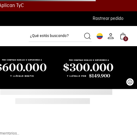
Aplican TyC
Rastrear pedido
¿Qué estás buscando?
0
Camisetas
Camisas
Polos
Ve
mentarios…