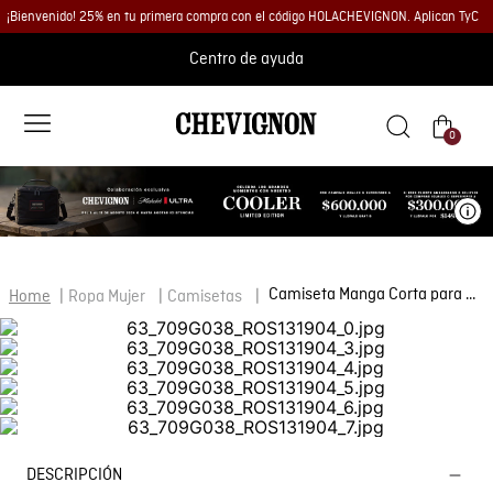
¡Bienvenido! 25% en tu primera compra con el código HOLACHEVIGNON. Aplican TyC
Centro de ayuda
0
Ve
Camiseta Manga Corta para Mujer
Ropa Mujer
Camisetas
DESCRIPCIÓN