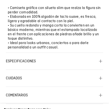
• Camiseta gráfica con silueta slim que realza la figura sin
perder comodidad.
• Elaborada en 100% algodón de tacto suave, es fresca,
ligera y agradable al contacto con la piel.
• Su cuello redondo y manga corta la convierten en un
básico moderno, mientras que el estampado localizado
en el frente con aplicaciones de piedras añade brillo y un
toque distintivo.
• Ideal para looks urbanos, conciertos o para darle
personalidad a un outfit casual.
ESPECIFICACIONES
CUIDADO TEXTIL PROFESIONAL: No limpieza en seco.
PLANCHADO: No planchar. LAVADO: Lavar a mano.
CUIDADOS
Temperatura máxima 40 ºC. SECADO: No secar en
Lavado SIC
máquina. BLANQUEADO: No usar blanqueador.
SECADO: Secado extendido por escurrimiento a la
sombra. OTROS: No remojar. OTROS: Lavar
COMENTARIOS
separadamente. OTROS: No retorcer ni exprimir.
Cargando el resumen…
Características
Estampado