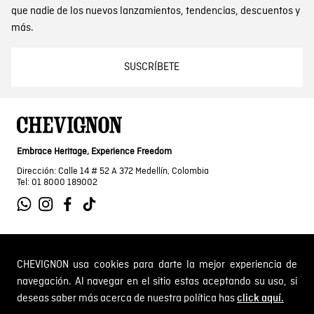
que nadie de los nuevos lanzamientos, tendencias, descuentos y
más.
SUSCRÍBETE
Embrace Heritage, Experience Freedom
Dirección: Calle 14 # 52 A 372 Medellín, Colombia
Tel: 01 8000 189002
SOBRE NOSOTROS
CHEVIGNON usa cookies para darte la mejor experiencia de
navegación. Al navegar en el sitio estas aceptando su uso, si
Encuentra tu tienda
deseas saber más acerca de nuestra política has
click aquí.
INFORMACIÓN
Historia de la marca