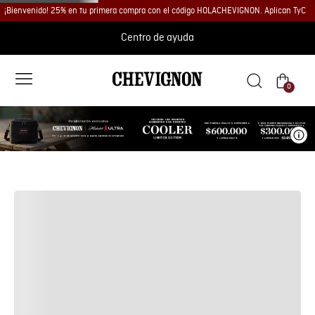
¡Bienvenido! 25% en tu primera compra con el código HOLACHEVIGNON. Aplican TyC
DESCRIPCIÓN
Centro de ayuda
ESPECIFICACIONES
0
CUIDADOS
Ve
COMENTARIOS
Cargando comentarios…
Cargando el resumen…
Por favor, inicia sesión para escribir un comentario.
Más reciente
Todos
REF:
Selecciona tu talla
Cargando comentarios…