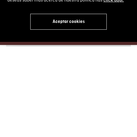
deseas saber más acerca de nuestra política has
click aquí.
Aceptar cookies
x