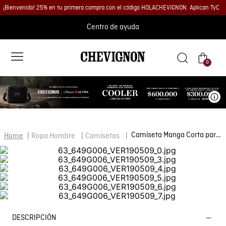
¡Bienvenido! 25% en tu primera compra con el código HOLACHEVIGNON. Aplican TyC
Centro de ayuda
0
Ve
Camiseta Manga Corta para Hombre
Ropa Hombre
Camisetas
DESCRIPCIÓN