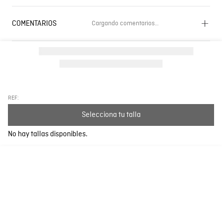
COMENTARIOS
Cargando comentarios…
Cargando el resumen…
Por favor, inicia sesión para escribir un comentario.
Más reciente
Todos
REF:
Selecciona tu talla
Cargando comentarios…
No hay tallas disponibles.