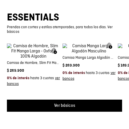
ESSENTIALS
Prendas con cortes y estilos atemporades, para todos los días. Ver
básicos
Camisa Manga Larga Algodón Masculino
Camisa
Camisa de Hombre, Slim Fit Manga Larga - Oxford 100% Algodón
$
269
.
900
$
189
.
$
269
.
900
hasta 3 cuotas
0% de interés
0% de 
hasta 3 cuotas
0% de interés
Ver básicos