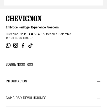
Embrace Heritage, Experience Freedom
Dirección: Calle 14 # 52 A 372 Medellín, Colombia
Tel: 01 8000 189002
SOBRE NOSOTROS
Encuentra tu tienda
INFORMACIÓN
Historia de la marca
Mapa del sitio
Términos y condiciones
Próximos eventos
CAMBIOS Y DEVOLUCIONES
Términos y condiciones de promociones
Outlet
Política de Cookies