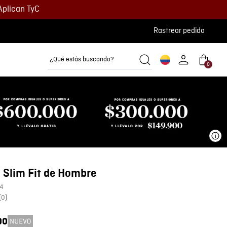
Aplican TyC
Rastrear pedido
¿Qué estás buscando?
0
Camisetas
Camisas
Polos
Ve
 Slim Fit de Hombre
4
(
0
)
00