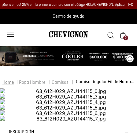
¡Bienvenido! 25% en tu primera compra con el código HOLACHEVIGNON. Aplican TyC
Centro de ayuda
0
Ve
Camisa Regular Fit de Hombre
Ropa Hombre
Camisas
DESCRIPCIÓN