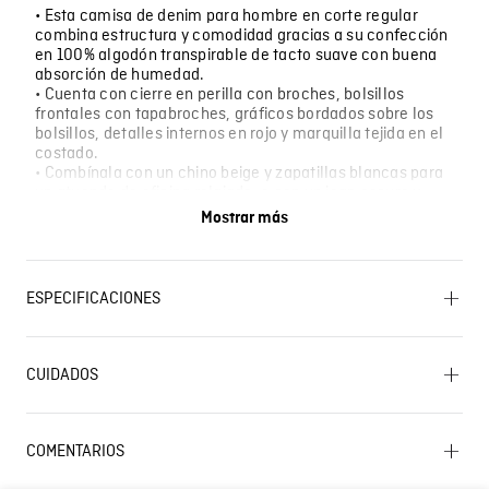
• Esta camisa de denim para hombre en corte regular
combina estructura y comodidad gracias a su confección
en 100% algodón transpirable de tacto suave con buena
absorción de humedad.
• Cuenta con cierre en perilla con broches, bolsillos
frontales con tapabroches, gráficos bordados sobre los
bolsillos, detalles internos en rojo y marquilla tejida en el
costado.
• Combínala con un chino beige y zapatillas blancas para
un atuendo de oficina relajado, o con un jean oscuro y
mocasines para una reunión informal después del trabajo.
Mostrar más
• Úsala en reuniones de trabajo con código Business
Casual, en salidas de fin de semana por la ciudad, o en
eventos al aire libre en ciudades calurosas.
ESPECIFICACIONES
OTROS: Planchar solo por el revés. LAVADO:
Temperatura máxima de lavado 40 ºC. Proceso normal.
CUIDADOS
SECADO: No secar en máquina. OTROS: No planchar los
accesorios. OTROS: No remojar. BLANQUEADO: No usar
Lavado SIC
blanqueador. CUIDADO TEXTIL PROFESIONAL: No
limpieza en seco. SECADO: Secado en tendedero a la
COMENTARIOS
sombra. OTROS: Lavar por el revés. PLANCHADO:
Planchar a una temperatura máxima de la base de 200
Cargando el resumen…
ºC.