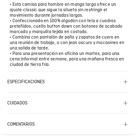
• Esta camisa para hombre en manga larga ofrece un
ajuste classic que sigue la silueta sin restringir el
movimiento durante jornadas largas.
• Confeccionada en 100% algodón con tela a cuadros
preteñidos, cuello button down con botones de acabado
marcado y marquilla tejida en costado.
• Combina con pantalón de paño y zapatos de cuero en
una reunión de trabajo, o con jean oscuro y mocasines en
una salida de tarde.
• Para una presentación en oficina un martes, para una
cena informal entre semana, para una mañana fresca en
ciudad de tierra fría.
ESPECIFICACIONES
OTROS: No retorcer ni exprimir. CUIDADO TEXTIL
PROFESIONAL: No limpieza en seco. SECADO: No secar
CUIDADOS
en máquina. LAVADO: Temperatura máxima de lavado
30 ºC. Proceso muy moderado. OTROS: Lavar
separadamente. BLANQUEADO: No usar blanqueador.
Lavado SIC
OTROS: No planchar los accesorios. OTROS: No remojar.
COMENTARIOS
SECADO: Secado en tendedero a la sombra.
PLANCHADO: Planchar a una temperatura máxima de
Cargando el resumen…
la base de 110 ºC, sin vapor. Planchar con vapor puede