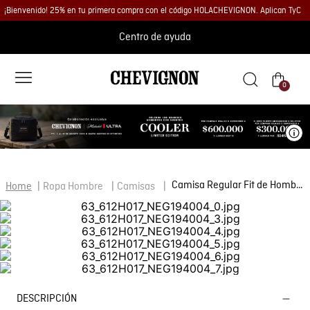
¡Bienvenido! 25% en tu primera compra con el código HOLACHEVIGNON. Aplican TyC
Centro de ayuda
0
Ve
Camisa Regular Fit de Hombre
Ropa Hombre
Camisas
DESCRIPCIÓN