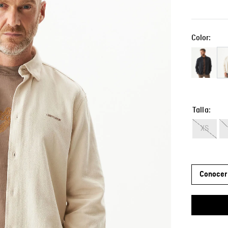
Color:
Talla
XS
Conocer 