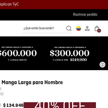
Aplican TyC
Rastrear pedido
¿Qué estás buscando?
0
Camisetas
Camisas
Polos
Ve
 Manga Larga para Hombre
2
(
0
)
0
$
134
.
946