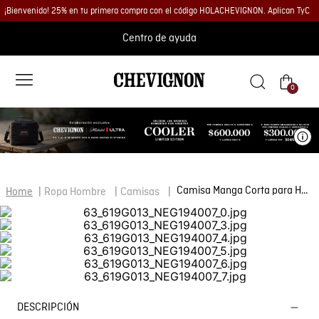
¡Bienvenido! 25% en tu primera compra con el código HOLACHEVIGNON. Aplican TyC
Centro de ayuda
0
Ve
Camisa Manga Corta para Hombre
Ropa Hombre
Camisas
DESCRIPCIÓN