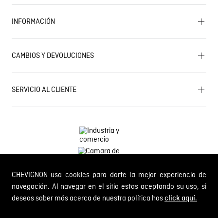
Encuentra tu tienda
INFORMACIÓN
Historia de la marca
Mapa del sitio
Términos y condiciones
Próximos eventos
CAMBIOS Y DEVOLUCIONES
Términos y condiciones de promociones
Outlet
Política de Cookies
Gestiona tu cambio o devolución
Política de Cambios y Devoluciones
SERVICIO AL CLIENTE
PQR y Otras solicitudes
Trabaja con nosotros
Estado de mi PQR
Whatsapp
¿Quieres ser distribuidor Chevignon?
Self Service
Línea nacional: 01 8000 189002
CHEVIGNON usa cookies para darte la mejor experiencia de
Comodin S.A.S.
NIT: 800.069.933-6
navegación. Al navegar en el sitio estas aceptando su uso, si
deseas saber más acerca de nuestra política has
click aquí.
© 2024 Chevignon, todos los derechos reservados