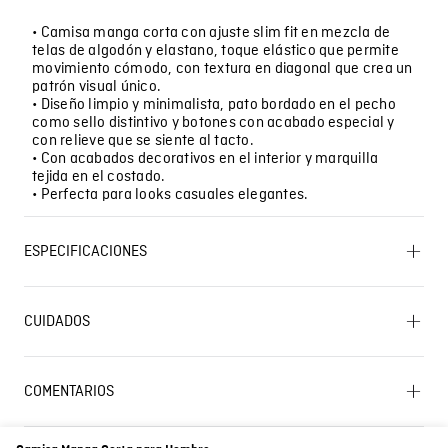
• Camisa manga corta con ajuste slim fit en mezcla de
telas de algodón y elastano, toque elástico que permite
movimiento cómodo, con textura en diagonal que crea un
patrón visual único.
• Diseño limpio y minimalista, pato bordado en el pecho
como sello distintivo y botones con acabado especial y
con relieve que se siente al tacto.
• Con acabados decorativos en el interior y marquilla
tejida en el costado.
• Perfecta para looks casuales elegantes.
ESPECIFICACIONES
LAVADO: Temperatura máxima de lavado 30 ºC.
Proceso muy moderado. OTROS: No planchar los
CUIDADOS
accesorios. CUIDADO TEXTIL PROFESIONAL: No
limpieza en seco. OTROS: Planchar solo por el revés.
OTROS: Lavar por el revés. OTROS: No retorcer ni
Lavado SIC
exprimir. PLANCHADO: Planchar a una temperatura
COMENTARIOS
máxima de la base de 110 ºC, sin vapor. Planchar con
vapor puede causar daño irreversible. OTROS: Lavar
Cargando el resumen…
separadamente. OTROS: No remojar. SECADO: Secado
en tendedero a la sombra. SECADO: No secar en