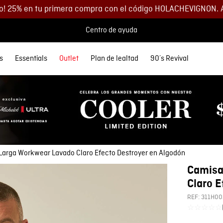
o! 25% en tu primera compra con el código HOLACHEVIGNON. 
Centro de ayuda
s
Essentials
Outlet
Plan de lealtad
90´s Revival
 MÁS BUSCADOS
SORIOS
orios
Descuentos
Denim
Lo más nuevo
Lo más nuevo
Polos
Chaquetas
Buzos
Accesorios
etas
Spring Summer
Spring Summer
s
as
35% DCTO
eta Cuero Hombre
Ver todo Hombre
Ver todo Mujer
as
s
40% DCTO
eras
s
60% DCTO
 y Morrales
y Parches
os
arga Workwear Lavado Claro Efecto Destroyer en Algodón
s
yle
as
Camisa
s
eta
Claro E
y Parches
yle
REF:
311H00
☆
☆
☆
☆
☆