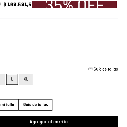
0
$
169
.
591
,
5
Guía de tallas
M
L
XL
mi talla
Guía de tallas
Agregar al carrito