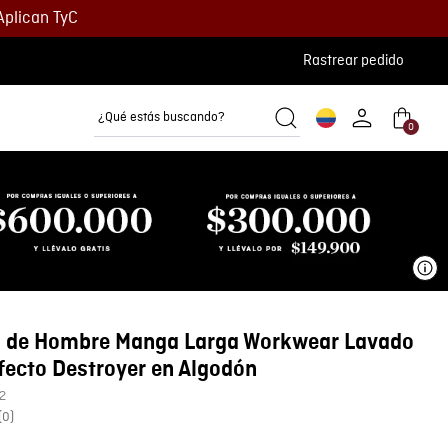
Aplican TyC
Rastrear pedido
¿Qué estás buscando?
0
Camisetas
Camisas
Polos
Ve
 de Hombre Manga Larga Workwear Lavado
fecto Destroyer en Algodón
2
(
0
)