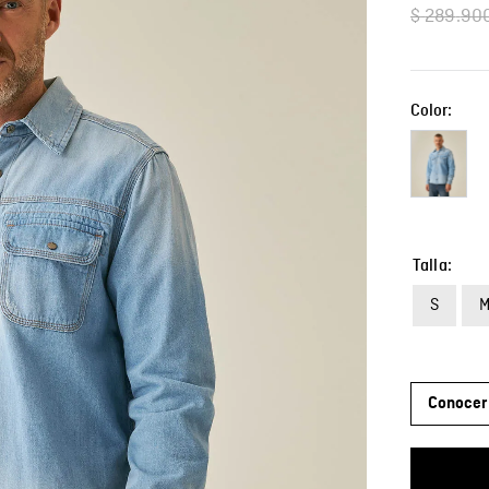
$
289
.
90
Color:
Talla
S
Conocer 