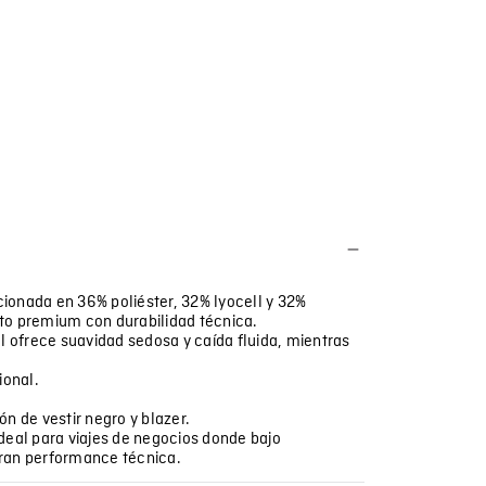
ionada en 36% poliéster, 32% lyocell y 32%
to premium con durabilidad técnica.
ell ofrece suavidad sedosa y caída fluida, mientras
ional.
n de vestir negro y blazer.
deal para viajes de negocios donde bajo
oran performance técnica.