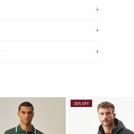
ºC. Proceso muy moderado. SECADO: No secar en máquina.
avar separadamente. OTROS: No remojar. OTROS: No planchar
exprimir. CUIDADO TEXTIL PROFESIONAL: No limpieza en seco.
Secado en tendedero a la sombra. PLANCHADO: Planchar a
e 110 ºC, sin vapor. Planchar con vapor puede causar daño
irreversible. OTROS: Lavar por el revés.
☆
☆
☆
PRENDA: 36% POLIESTER 32% LYOCELL 32% ALGODON
Larga
Bottom Down
Beige
Hecho en Colombia