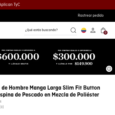
Aplican TyC
Rastrear pedido
¿Qué estás buscando?
0
Camisetas
Camisas
Polos
Ve
 de Hombre Manga Larga Slim Fit Button
pina de Pescado en Mezcla de Poliéster
4
(
0
)