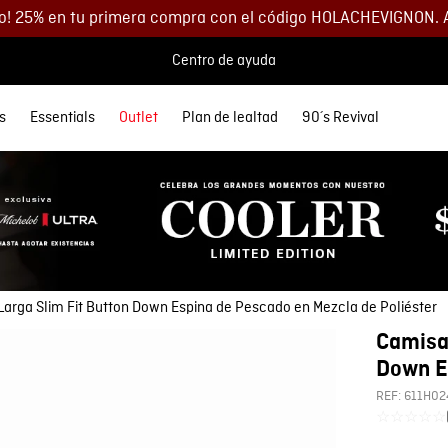
o! 25% en tu primera compra con el código HOLACHEVIGNON. 
Centro de ayuda
s
Essentials
Outlet
Plan de lealtad
90´s Revival
 MÁS BUSCADOS
SORIOS
orios
Descuentos
Denim
Lo más nuevo
Lo más nuevo
Polos
Chaquetas
Buzos
Accesorios
etas
Spring Summer
Spring Summer
s
as
35% DCTO
eta Cuero Hombre
Ver todo Hombre
Ver todo Mujer
as
s
40% DCTO
eras
s
60% DCTO
 y Morrales
y Parches
os
rga Slim Fit Button Down Espina de Pescado en Mezcla de Poliéster
s
as
Camisa
s
eta
Down Es
y Parches
REF:
611H02
☆
☆
☆
☆
☆