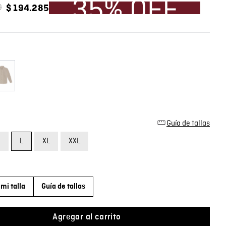
0
$
194
.
285
Guía de tallas
M
L
XL
XXL
mi talla
Guía de tallas
Agregar al carrito