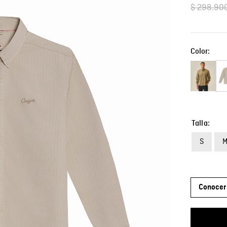
$
298
.
90
Color:
Talla
S
Conocer 