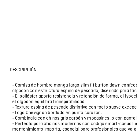
DESCRIPCIÓN
• Camisa de hombre manga larga slim fit button down confecc
algodón con estructura espina de pescado, diseñada para tac
• El poliéster aporta resistencia y retención de forma, el lyoc
el algodón equilibra transpirabilidad.
• Textura espina de pescado distintiva con tacto suave excepc
• Logo Chevignon bordado en punto corazón.
• Combínala con chinos gris carbón y mocasines, o con pantaló
• Perfecta para oficinas modernas con código smart-casual, i
mantenimiento importa, esencial para profesionales que val