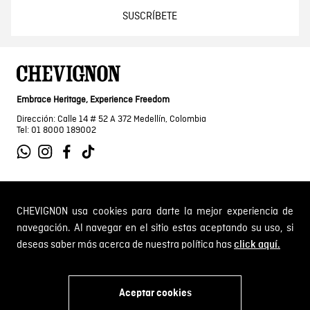
SUSCRÍBETE
Embrace Heritage, Experience Freedom
Dirección: Calle 14 # 52 A 372 Medellín, Colombia
Tel: 01 8000 189002
SOBRE NOSOTROS
CHEVIGNON usa cookies para darte la mejor experiencia de
navegación. Al navegar en el sitio estas aceptando su uso, si
Encuentra tu tienda
deseas saber más acerca de nuestra política has
click aquí.
INFORMACIÓN
Historia de la marca
Mapa del sitio
Términos y condiciones
Aceptar cookies
Próximos eventos
CAMBIOS Y DEVOLUCIONES
Términos y condiciones de promociones