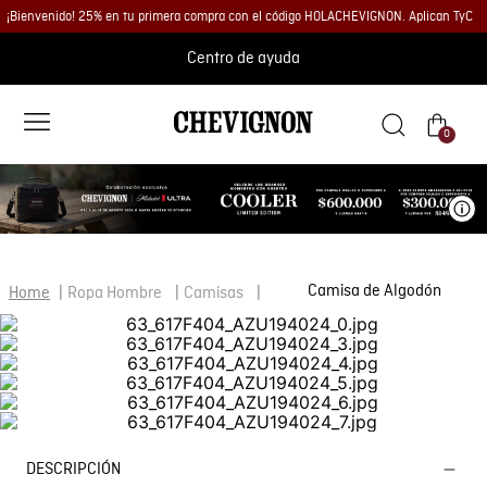
¡Bienvenido! 25% en tu primera compra con el código HOLACHEVIGNON. Aplican TyC
Centro de ayuda
0
Ve
Camisa de Algodón
Ropa Hombre
Camisas
DESCRIPCIÓN