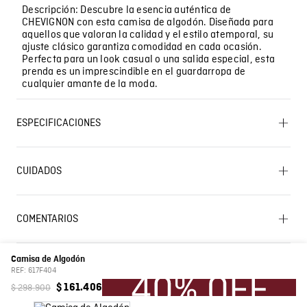
Descripción: Descubre la esencia auténtica de
CHEVIGNON con esta camisa de algodón. Diseñada para
aquellos que valoran la calidad y el estilo atemporal, su
ajuste clásico garantiza comodidad en cada ocasión.
Perfecta para un look casual o una salida especial, esta
prenda es un imprescindible en el guardarropa de
cualquier amante de la moda.
ESPECIFICACIONES
OTROS: No remojar. CUIDADO TEXTIL PROFESIONAL: No
limpieza en seco. OTROS: Planchar solo por el revés.
CUIDADOS
LAVADO: Temperatura máxima de lavado 30 ºC.
Proceso muy moderado. SECADO: No secar en
máquina. OTROS: No retorcer ni exprimir. OTROS: No
Lavado SIC
planchar los accesorios. BLANQUEADO: No usar
COMENTARIOS
blanqueador. OTROS: Lavar por el revés. OTROS: Lavar
separadamente. PLANCHADO: Planchar a una
☆
☆
☆
☆
☆
temperatura máxima de la base de 110 ºC, sin vapor.
0 Calificación promedio
(0 comentarios)
Planchar con vapor puede causar daño irreversible.
Camisa de Algodón
SECADO: Secado en tendedero a la sombra.
REF:
617F404
Por favor, inicia sesión para escribir un comentario.
$
298
.
900
$
161
.
406
Composición
Prenda: 100% Algodon