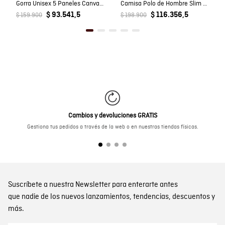
Gorra Unisex 5 Paneles Canvas con Pato Estampado en Algodón
Camisa Polo de Hombre Slim Fit Manga Corta Perilla Tejida Escondida en Mezcla de Algodón y Viscosa
$ 93.541,5
$ 116.356,5
$ 159.900
$ 198.900
Cambios y devoluciones GRATIS
Gestiona tus pedidos a través de la web o en nuestras tiendas físicas.
Suscríbete a nuestra Newsletter para enterarte antes
que nadie de los nuevos lanzamientos, tendencias, descuentos y
más.