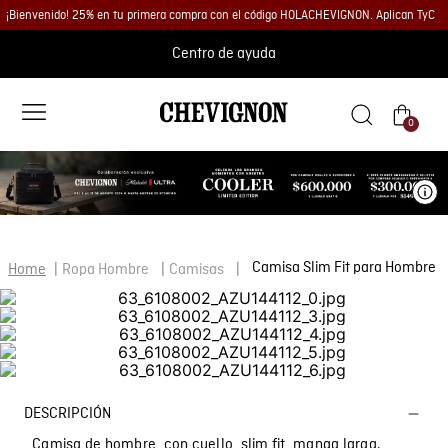
¡Bienvenido! 25% en tu primera compra con el código HOLACHEVIGNON. Aplican TyC
Centro de ayuda
0
Ve
Camisa Slim Fit para Hombre
Ropa Hombre
Camisas
DESCRIPCIÓN
Camisa de hombre, con cuello, slim fit, manga larga.