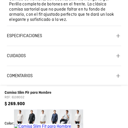
Perilla completa de botones en el frente. La clásica
camisa sartorial que no puede faltar en tu fondo de
armario, con el fit ajustado perfecto que te dará un look
elegante y sofisticado a la vez.
ESPECIFICACIONES
PLANCHADO: Planchar a una temperatura máxima de
la base de 110 ºC, sin vapor. Planchar con vapor puede
CUIDADOS
causar daño irreversible. OTROS: Lavar por el revés.
OTROS: No planchar los accesorios. BLANQUEADO: No
Lavado SIC
usar blanqueador. OTROS: Planchar solo por el revés.
SECADO: No secar en máquina. SECADO: Secado en
COMENTARIOS
tendedero a la sombra. CUIDADO TEXTIL PROFESIONAL:
No limpieza en seco. LAVADO: Temperatura máxima de
Cargando el resumen…
lavado 30 ºC. Proceso moderado.
Camisa Slim Fit para Hombre
Por favor, inicia sesión para escribir un comentario.
REF:
6108002
Composición
Prenda: 98% Algodon 2% Elastano
$
269
.
900
Cuello
Camisero
Más reciente
Todos
Color:
Color
Azul