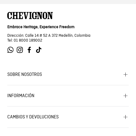
Embrace Heritage, Experience Freedom
Dirección: Calle 14 # 52 A 372 Medellín, Colombia
Tel: 01 8000 189002
SOBRE NOSOTROS
Encuentra tu tienda
INFORMACIÓN
Historia de la marca
Mapa del sitio
Términos y condiciones
Próximos eventos
CAMBIOS Y DEVOLUCIONES
Términos y condiciones de promociones
Outlet
Política de Cookies
Gestiona tu cambio o devolución