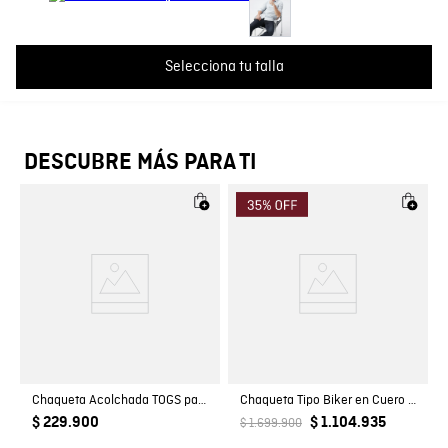
Cargando comentarios…
País de Fabricación
Hecho en Colombia
Selecciona tu talla
Fabricante / importador
COMODIN S.A.S.
Registro SIC
800069933
DESCUBRE MÁS PARA TI
Chaqueta Acolchada TOGS para Mujer
Chaqueta Tipo Biker en Cuero para Hombre
$ 229.900
$ 1.104.935
$ 1.699.900