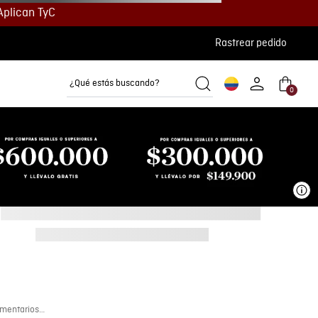
Aplican TyC
Rastrear pedido
¿Qué estás buscando?
0
Camisetas
Camisas
Polos
Ve
mentarios…