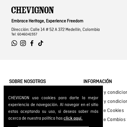
Embrace Heritage, Experience Freedom
Dirección: Calle 14 # 52 A 372 Medellín, Colombia
Tel: 6046041557
SOBRE NOSOTROS
INFORMACIÓN
Encuentra tu tienda
Términos y condicio
CHEVIGNON usa cookies para darte la mejor
Historia de la marca
Términos y condici
experiencia de navegación. Al navegar en el sitio
Mapa del sitio
Política de Cookies
estas aceptando su uso, si deseas saber más
acerca de nuestra política has
click aquí.
Política de Cambios