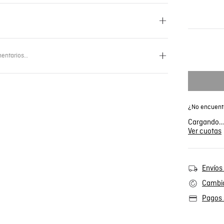
entarios…
¿No encuentr
Cargando..
Ver cuotas
Envíos 
Cambio
Pagos 