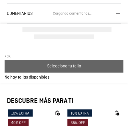
COMENTARIOS
Cargando comentarios…
Cargando el resumen…
Por favor, inicia sesión para escribir un comentario.
Más reciente
Todos
REF:
Selecciona tu talla
Cargando comentarios…
No hay tallas disponibles.
DESCUBRE MÁS PARA TI