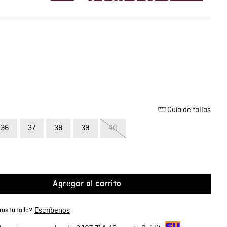
Guía de tallas
36
37
38
39
40
Agregar al carrito
Escríbenos
as tu talla?