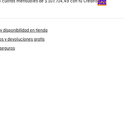
 cuotas mensuales de $ 107.714,49 con tu Crédito
y disponibilidad en tienda
s y devoluciones gratis
seguros