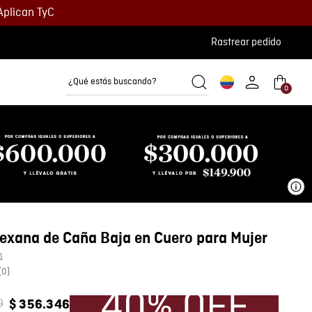
Aplican TyC
Rastrear pedido
¿Qué estás buscando?
0
Camisetas
Camisas
Polos
Ve
exana de Caña Baja en Cuero para Mujer
1
(
0
)
0
$
356
.
346