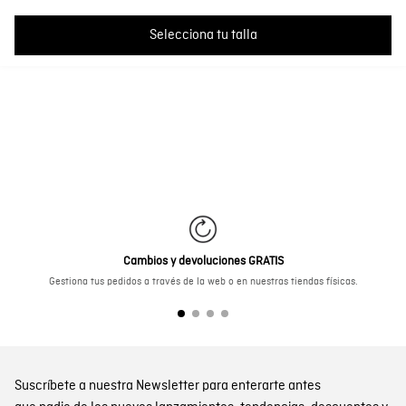
No hay comentarios.
Fabricante / importador
COMODIN S.A.S.
Selecciona tu talla
Registro SIC
800069933
Cambios y devoluciones GRATIS
Gestiona tus pedidos a través de la web o en nuestras tiendas físicas.
Suscríbete a nuestra Newsletter para enterarte antes