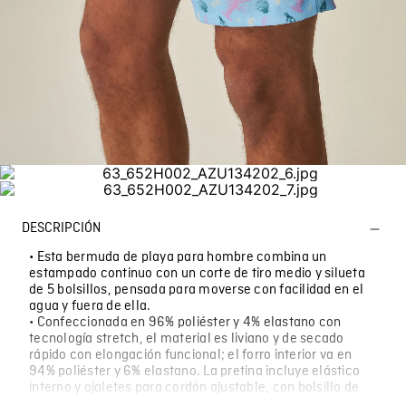
DESCRIPCIÓN
• Esta bermuda de playa para hombre combina un
estampado continuo con un corte de tiro medio y silueta
de 5 bolsillos, pensada para moverse con facilidad en el
agua y fuera de ella.
• Confeccionada en 96% poliéster y 4% elastano con
tecnología stretch, el material es liviano y de secado
rápido con elongación funcional; el forro interior va en
94% poliéster y 6% elastano. La pretina incluye elástico
interno y ojaletes para cordón ajustable, con bolsillo de
parche posterior con tapa, ojal para salida de agua y