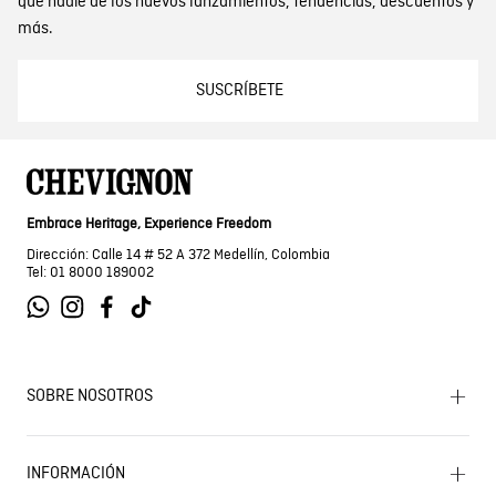
que nadie de los nuevos lanzamientos, tendencias, descuentos y
más.
SUSCRÍBETE
Embrace Heritage, Experience Freedom
Dirección: Calle 14 # 52 A 372 Medellín, Colombia
Tel: 01 8000 189002
SOBRE NOSOTROS
Encuentra tu tienda
INFORMACIÓN
Historia de la marca