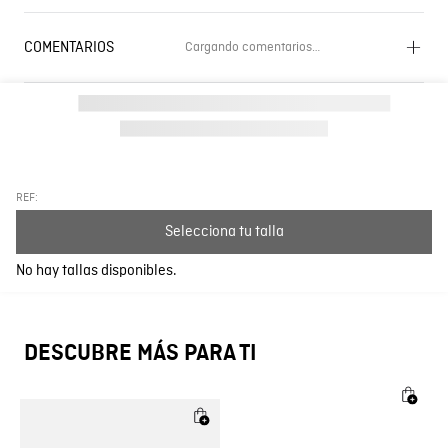
COMENTARIOS
Cargando comentarios…
Cargando el resumen…
Por favor, inicia sesión para escribir un comentario.
Más reciente
Todos
REF:
Selecciona tu talla
Cargando comentarios…
No hay tallas disponibles.
DESCUBRE MÁS PARA TI