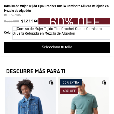
Composición
Prenda: 95% Algodon 5% Elastano
Camisa de Mujer Tejida Tipo Crochet Cuello Camisero Silueta Relajada en
Por favor, inicia sesión para escribir un comentario.
Mezcla de Algodón
REF:
791H007
Cuello
Camisero
$
309
.
900
$
123
.
960
Más reciente
Todos
Color
Crudo
Color:
Cargando comentarios…
País de Fabricación
HECHO EN CHINA
Selecciona tu talla
Fabricante / importador
JOHN URIBE E HIJOS S.A.
Registro SIC
811018676
DESCUBRE MÁS PARA TI