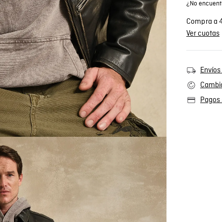
¿No encuentr
Compra a 4
Ver cuotas
Envíos 
Cambio
Pagos 