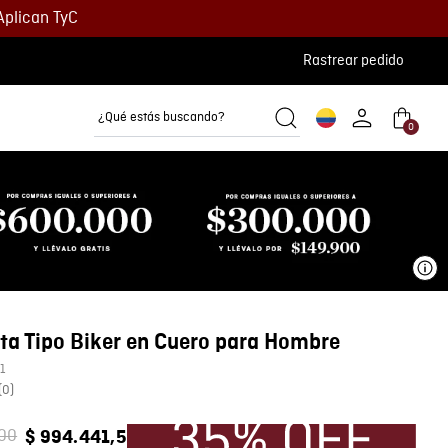
Aplican TyC
Rastrear pedido
¿Qué estás buscando?
0
Camisetas
Camisas
Polos
Ve
ta Tipo Biker en Cuero para Hombre
1
(
0
)
00
$
994
.
441
,
5