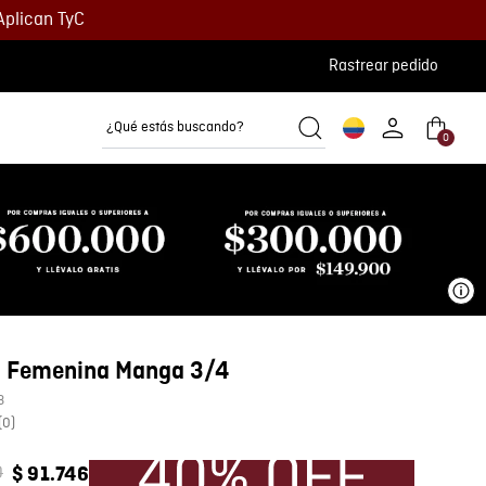
Aplican TyC
Rastrear pedido
¿Qué estás buscando?
0
Camisetas
Camisas
Polos
Ve
 Femenina Manga 3/4
3
(
0
)
0
$
91
.
746