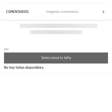
COMENTARIOS
Cargando comentarios…
Cargando el resumen…
Por favor, inicia sesión para escribir un comentario.
Más reciente
Todos
REF:
Selecciona tu talla
Cargando comentarios…
No hay tallas disponibles.
DESCUBRE MÁS PARA TI