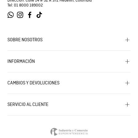
Suscríbete a nuestra Newsletter para enterarte antes
que nadie de los nuevos lanzamientos, tendencias, descuentos y
más.
SUSCRÍBETE
Embrace Heritage, Experience Freedom
Dirección: Calle 14 # 52 A 372 Medellín, Colombia
Tel: 01 8000 189002