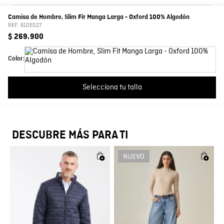
Cargando el resumen…
el revés.
Camisa de Hombre, Slim Fit Manga Larga - Oxford 100% Algodón
Por favor, inicia sesión para escribir un comentario.
REF:
610E027
Composición
Prenda: 100% Algodon
$
269
.
900
Manga
Manga larga
Más reciente
Todos
Color:
Fit
Slim
Cargando comentarios…
Selecciona tu talla
Color
Blanco
País de Fabricación
Hecho en Colombia
DESCUBRE MÁS PARA TI
Fabricante / importador
COMODIN S.A.S.
Registro SIC
800069933