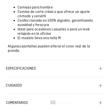
Camisas para hombre
Camisa de corte clásico que ofrece un ajuste
cómodo y versátil
Confeccionada en 100% algodón, garantizando
suavidad y frescura
Ideal para ocasiones casuales o para un look
relajado en la oficina
El modelo lleva una talla M
Algunas pantallas pueden alterar el color real de la
prenda.
ESPECIFICACIONES
OTROS: Planchar solo por el revés. SECADO: No secar
en máquina. PLANCHADO: Planchar a una temperatura
CUIDADOS
máxima de la base de 200 ºC. SECADO: Secado en
tendedero a la sombra. CUIDADO TEXTIL PROFESIONAL:
Lavado SIC
No limpieza en seco. BLANQUEADO: No usar
blanqueador. OTROS: No planchar los accesorios.
(
0
)
COMENTARIOS
☆
☆
☆
☆
☆
LAVADO: Temperatura máxima de lavado 40 ºC.
Proceso normal. OTROS: No remojar. OTROS: Lavar por